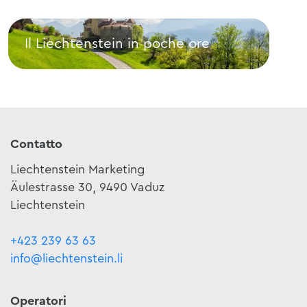
Il Liechtenstein in poche ore
Com
Il Liechtenstein in poche ore
Come
Contatto
Liechtenstein Marketing
Äulestrasse 30, 9490 Vaduz
Liechtenstein
+423 239 63 63
info@liechtenstein.li
Operatori