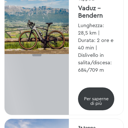
Vaduz -
Bendern
Lunghezza:
28,5 km |
Durata: 2 ore e
40 min |
Dislivello in
salita/discesa:
684/709 m
Per saperne
di più