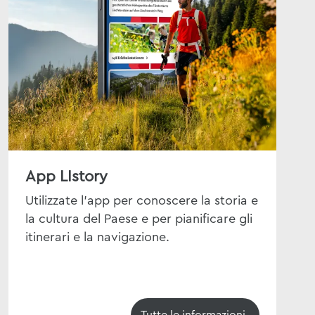
App LIstory
Nol
Utilizzate l'app per conoscere la storia e
Non
la cultura del Paese e per pianificare gli
prob
itinerari e la navigazione.
nole
perf
Tutte le informazioni