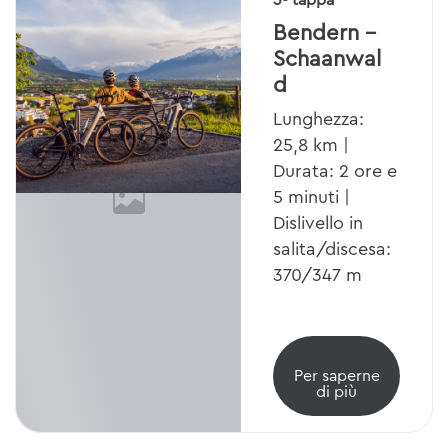
3ª tappa
Bendern -
Schaanwal
d
Lunghezza:
25,8 km |
Durata: 2 ore e
5 minuti |
Dislivello in
salita/discesa:
370/347 m
Per saperne
di più