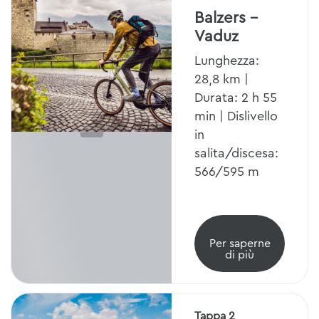
Balzers -
Vaduz
Lunghezza:
28,8 km |
Durata: 2 h 55
min | Dislivello
in
salita/discesa:
566/595 m
Per saperne
di più
Tappa 2